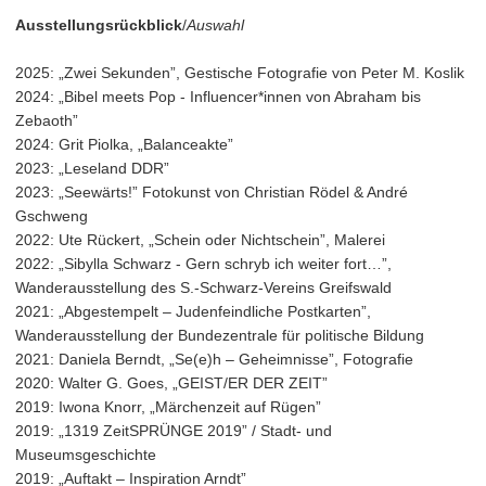
Ausstellungsrückblick
/
Auswahl
2025: „Zwei Sekunden”, Gestische Fotografie von Peter M. Koslik
2024: „Bibel meets Pop - Influencer*innen von Abraham bis
Zebaoth”
2024: Grit Piolka, „Balanceakte”
2023: „Leseland DDR”
2023: „Seewärts!” Fotokunst von Christian Rödel & André
Gschweng
2022: Ute Rückert, „Schein oder Nichtschein”, Malerei
2022: „Sibylla Schwarz - Gern schryb ich weiter fort…”,
Wanderausstellung des S.-Schwarz-Vereins Greifswald
2021: „Abgestempelt – Judenfeindliche Postkarten”,
Wanderausstellung der Bundezentrale für politische Bildung
2021: Daniela Berndt, „Se(e)h – Geheimnisse”, Fotografie
2020: Walter G. Goes, „GEIST/ER DER ZEIT”
2019: Iwona Knorr, „Märchenzeit auf Rügen”
2019: „1319 ZeitSPRÜNGE 2019” / Stadt- und
Museumsgeschichte
2019: „Auftakt – Inspiration Arndt”